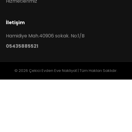
Hizmetlerimiz
İletişim
Hamidiye Mah.40906 sokak. No:1/B
05435885521
© 2026 Çekici Evden Eve Nakliyat | Tüm Hakları Saklıdır.