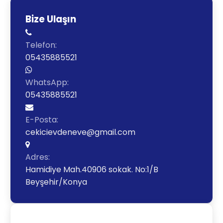
Bize Ulaşın
Telefon:
05435885521
WhatsApp:
05435885521
E-Posta:
cekicievdeneve@gmail.com
Adres:
Hamidiye Mah.40906 sokak. No:1/B
Beyşehir/Konya